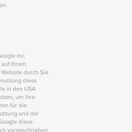
von
oogle Inc.
e auf Ihrem
 Website durch Sie
enutzung diese
gle in den USA
utzen, um Ihre
en für die
utzung und der
 Google diese
lich vorgeschrieben