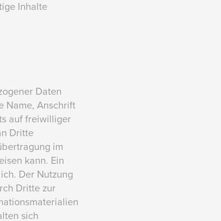
ige Inhalte
ezogener Daten
e Name, Anschrift
 auf freiwilliger
n Dritte
übertragung im
eisen kann. Ein
lich. Der Nutzung
ch Dritte zur
ationsmaterialien
lten sich